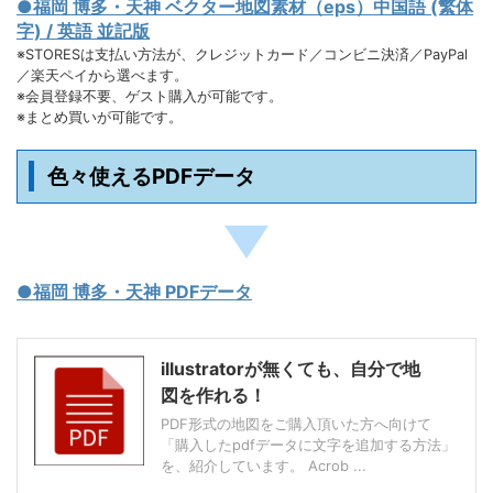
●福岡 博多・天神 ベクター地図素材（eps）中国語 (繁体
字) / 英語 並記版
※STORESは支払い方法が、クレジットカード／コンビニ決済／PayPal
／楽天ペイから選べます。
※会員登録不要、ゲスト購入が可能です。
※まとめ買いが可能です。
色々使えるPDFデータ
●福岡 博多・天神 PDFデータ
illustratorが無くても、自分で地
図を作れる！
PDF形式の地図をご購入頂いた方へ向けて
「購入したpdfデータに文字を追加する方法」
を、紹介しています。 Acrob ...