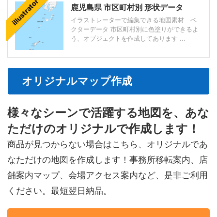
illustrator
鹿児島県 市区町村別 形状データ
イラストレーターで編集できる地図素材 ベ
クターデータ 市区町村別に色塗りができるよ
う、オブジェクトを作成してあります ...
オリジナルマップ作成
様々なシーンで活躍する地図を、あな
ただけのオリジナルで作成します！
商品が見つからない場合はこちら、オリジナルであ
なただけの地図を作成します！事務所移転案内、店
舗案内マップ、会場アクセス案内など、是非ご利用
ください。最短翌日納品。